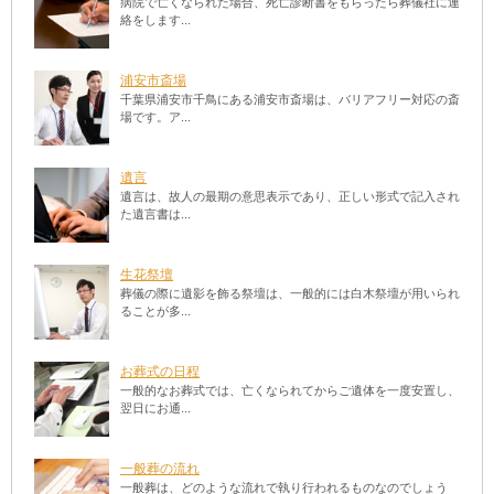
病院で亡くなられた場合、死亡診断書をもらったら葬儀社に連
絡をします...
浦安市斎場
千葉県浦安市千鳥にある浦安市斎場は、バリアフリー対応の斎
場です。ア...
遺言
遺言は、故人の最期の意思表示であり、正しい形式で記入され
た遺言書は...
生花祭壇
葬儀の際に遺影を飾る祭壇は、一般的には白木祭壇が用いられ
ることが多...
お葬式の日程
一般的なお葬式では、亡くなられてからご遺体を一度安置し、
翌日にお通...
一般葬の流れ
一般葬は、どのような流れで執り行われるものなのでしょう