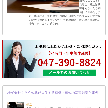
病院で亡くなられ
た場合、死亡診断
書をもらったら葬
儀社に連絡をしま
す。葬儀社は、寝台車でご遺体を自宅などの遺体を安置でき
る場所に搬送します。なお、寝台車は遺体搬送車と呼ばれる
場合もあります。遺体の...
株式会社ふそう式典が提供する葬儀・葬式の基礎知識と事例
搬送