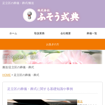
足立区の葬儀・葬式/搬送
ホーム
取扱業務
会社概要
葬儀一覧
お急ぎの方
足立区の葬儀・葬式
搬送/足立区の葬儀・葬式
HOME
>
足立区の葬儀・葬式
足立区の葬儀・葬式に関する基礎知識や事例
搬送