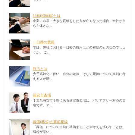
社葬(団体葬)とは
企業に非常に大きな貢献をした方が亡くなった場合、会社が自
ら主体とな...
一日葬の費用
では、弊社における一日葬の費用はどの程度のものなのでしょ
うか。 ご...
終活とは
少子高齢化に伴い、自分の老後、そして死後について真剣に考
える人が増...
浦安市斎場
千葉県浦安市千鳥にある浦安市斎場は、バリアフリー対応の斎
場です。ア...
葬儀(葬式)の事前相談
「葬儀」について生前に準備することや考えを巡らすことは、
縁起が悪い...