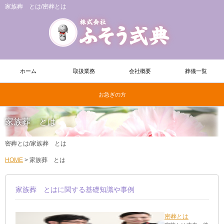
家族葬 とは/密葬とは
ホーム
取扱業務
会社概要
葬儀一覧
お急ぎの方
家族葬 とは
密葬とは/家族葬 とは
HOME
>
家族葬 とは
家族葬 とはに関する基礎知識や事例
密葬とは