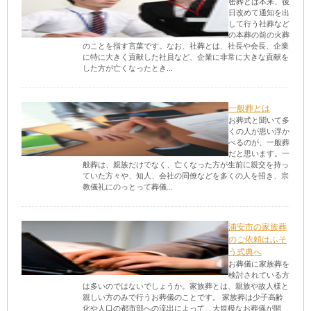
密葬とは本来、後
日改めて通知を出
して行う社葬など
の本葬の前の火葬
のことを指す言葉です。なお、社葬とは、社長や会長、企業
に特に大きく貢献した社員など、企業に非常に大きな貢献を
した方が亡くなったとき...
一般葬とは
お葬式と聞いて多
くの人が思い浮か
べるのが、一般葬
だと思います。一
般葬は、親族だけでなく、亡くなった方が生前に親交を持っ
ていた方々や、知人、会社の同僚などを多くの人を招き、宗
教儀礼にのっとって葬儀...
浦安市の家族葬
のご依頼はふそ
う式典へ
お葬儀に家族葬を
検討されている方
は多いのではないでしょうか。家族葬とは、親族や故人様と
親しい方のみで行うお葬儀のことです。 家族葬は少子高齢
化や人口の都市部への流出によって、大規模なお葬儀が開