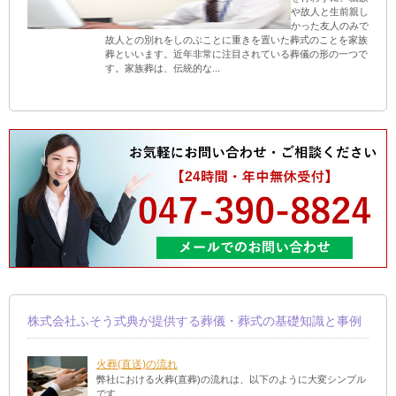
や故人と生前親し
かった友人のみで
故人との別れをしのぶことに重きを置いた葬式のことを家族
葬といいます。近年非常に注目されている葬儀の形の一つで
す。家族葬は、伝統的な...
株式会社ふそう式典が提供する葬儀・葬式の基礎知識と事例
火葬(直送)の流れ
弊社における火葬(直葬)の流れは、以下のように大変シンプル
です。 ...