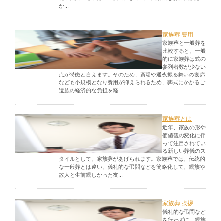
か...
家族葬 費用
家族葬と一般葬を
比較すると、一般
的に家族葬は式の
参列者数が少ない
点が特徴と言えます。そのため、斎場や通夜振る舞いの宴席
なども小規模となり費用が抑えられるため、葬式にかかるご
遺族の経済的な負担を軽...
家族葬とは
近年、家族の形や
価値観の変化に伴
って注目されてい
る新しい葬儀のス
タイルとして、家族葬があげられます。家族葬では、伝統的
な一般葬とは違い、儀礼的な弔問などを簡略化して、親族や
故人と生前親しかった友...
家族葬 挨拶
儀礼的な弔問など
を行わずに、親族