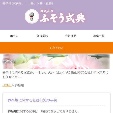
葬祭場/家族葬、一日葬、火葬（直葬）
ホーム
取扱業務
会社概要
葬儀一覧
お急ぎの方
葬祭場
葬祭場に関する家族葬、一日葬、火葬（直葬）の対応は株式会社ふそう式典に
お任せ下さい。
HOME
>
葬祭場
葬祭場に関する基礎知識や事例
葬祭場
に関する記事は一時的に表示しておりません。