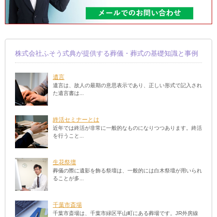
株式会社ふそう式典が提供する葬儀・葬式の基礎知識と事例
遺言
遺言は、故人の最期の意思表示であり、正しい形式で記入され
た遺言書は...
終活セミナーとは
近年では終活が非常に一般的なものになりつつあります。終活
を行うこと...
生花祭壇
葬儀の際に遺影を飾る祭壇は、一般的には白木祭壇が用いられ
ることが多...
千葉市斎場
千葉市斎場は、千葉市緑区平山町にある葬場です。JR外房線